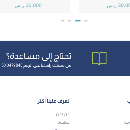
30.0
ر.س
30.000
ر.س
تحتاج إلى مساعدة؟
من فضلك راسلنا على الرقم 0479845 50 966+
ب
تعرف علينا أكثر
من نحن
مية
عملاءنا