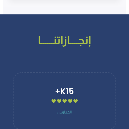
إنجــــازاتنــــــا
K+
15
المدارس