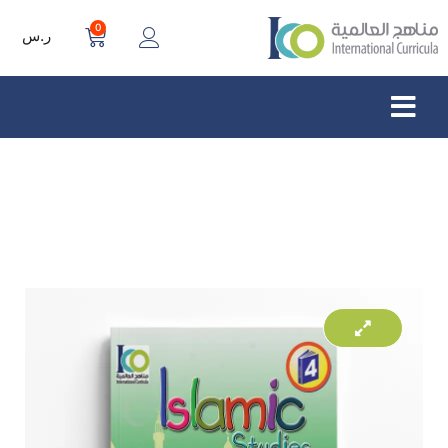
0
ر.س