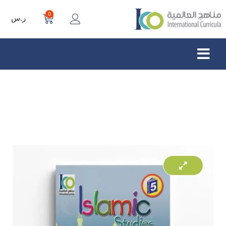
0
ر.س