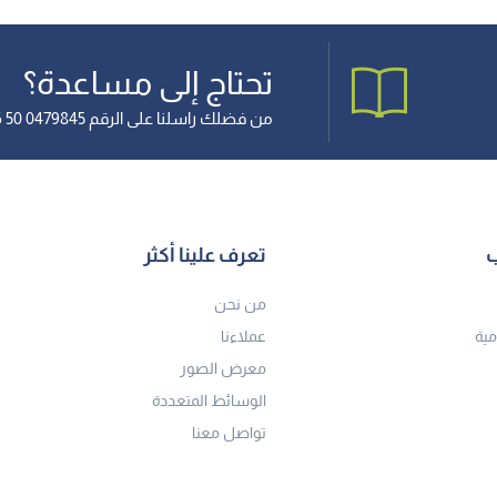
تحتاج إلى مساعدة؟
من فضلك راسلنا على الرقم 0479845 50 966+
ب
تعرف علينا أكثر
من نحن
مية
عملاءنا
معرض الصور
الوسائط المتعددة
تواصل معنا