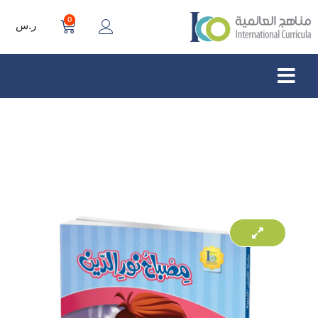
0
ر.س