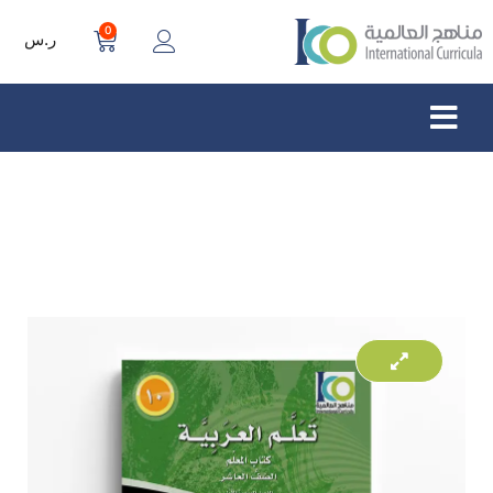
0
ر.س