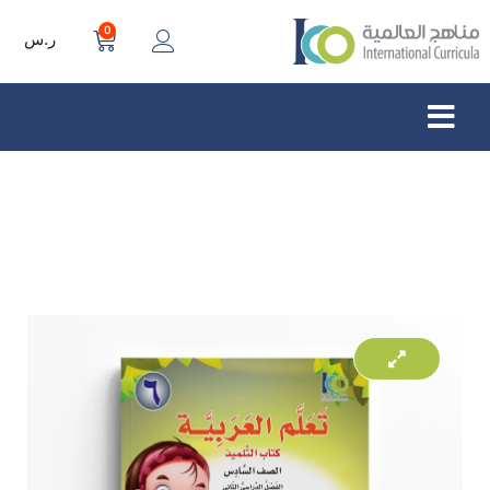
0
ر.س