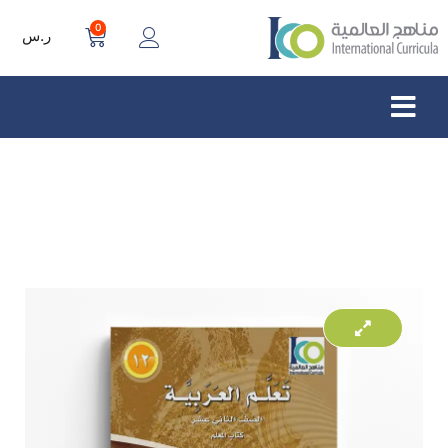
0
ر.س