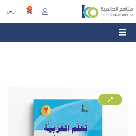
0
ر.س