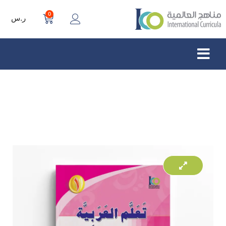
0
ر.س