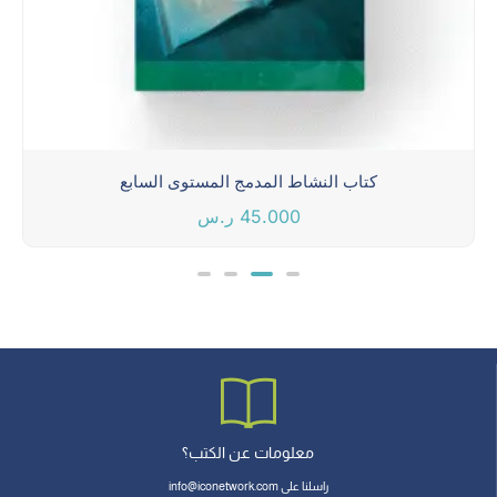
كتاب النشاط المدمج المستوى السابع
45.000
ر.س
معلومات عن الكتب؟
راسلنا على info@iconetwork.com