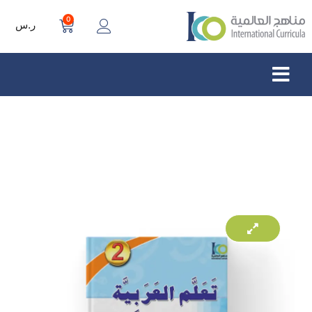
0
ر.س