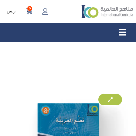
0
ر.س