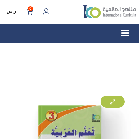
0
ر.س