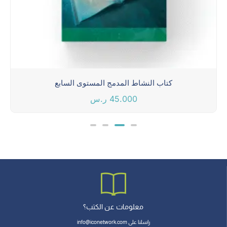
كتاب النشاط المدمج المستوى السابع
45.000
ر.س
معلومات عن الكتب؟
راسلنا على info@iconetwork.com