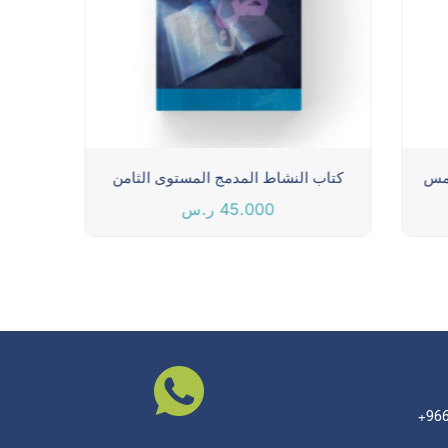
امس
كتاب النشاط المدمج المستوى الثامن
كتاب
45.000
ر.س