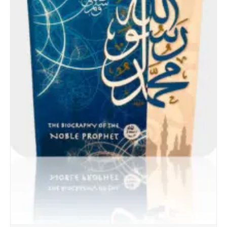
الرسول اليتيم
15.000
ر.س