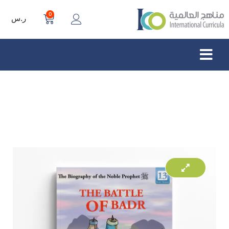
0
ر.س