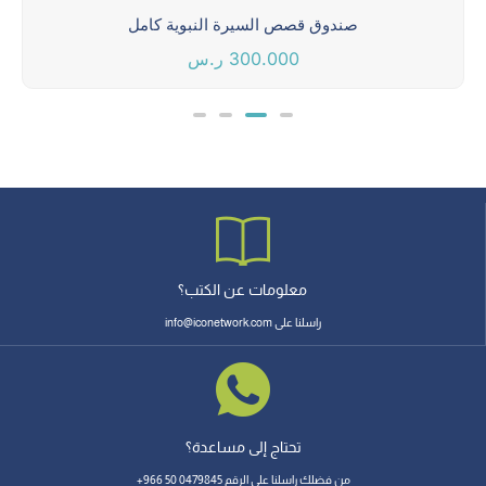
ة كامل
معلومات عن الكتب؟
راسلنا على info@iconetwork.com
تحتاج إلى مساعدة؟
من فضلك راسلنا على الرقم 0479845 50 966+