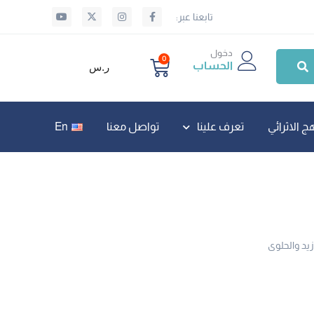
تابعنا عبر:
دخول
0
الحساب
ر.س
ج الاثرائي
تعرف علينا
تواصل معنا
En
زيد والحلوى