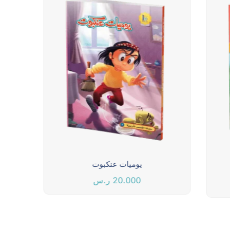
يوميات عنكبوت
20.000
ر.س