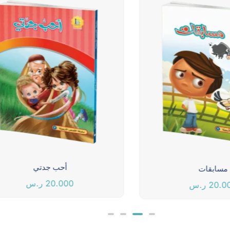
أحب جدتي
مسابقات
20.000
ر.س
20.0
ر.س