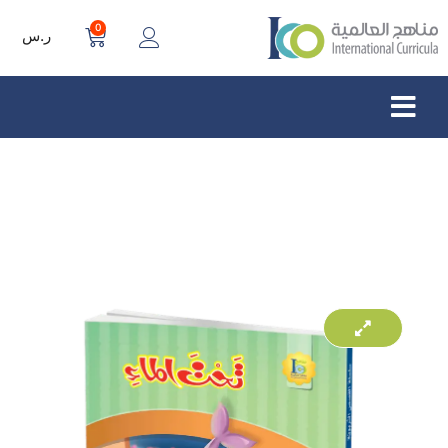
0
ر.س