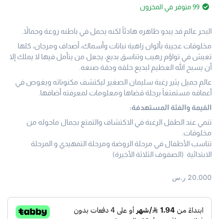
99 متوفر في المخزون
البحر عالم قد يبدو ظاهره هادئاً لكنه يحمل في باطنه روعة وجمالاً.
مخلوقات عجيبة بألوان زاهية نباتات وأسماك، أصداف ومرجان، كلها
تعيش في تواؤم رهيب وتناسق بديع، يجعل من يتأمل فيها لا يملك إلا
أن يسبح الله العظيم لبديع خلقه ودقة صنعه.
عالم جميل يثير رغبة سليمان الصغير ليكتشف مكنوناته ويغوص في
أعماقه مستمتعاً برحلة قضاها ومعلومات لمعرفته أضافها.
القيمة والفئة المستهدفة:
تنمي عند الطفل الرغبة في الاكتشاف والتمتع بجمال ماحوله من
مخلوقات.
تناسب الأطفال في مرحلة الروضة ومرحلة التمهيدي و المرحلة
الابتدائية (الصفوف الثلاثة الأخيرة)
20.000
ر.س