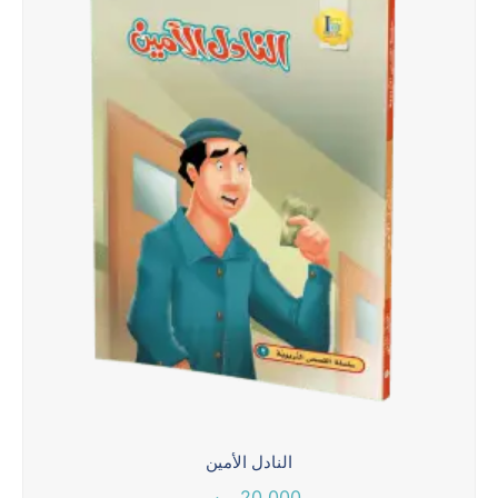
النادل الأمين
20.000
ر.س