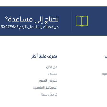
تحتاج إلى مساعدة؟
من فضلك راسلنا على الرقم 0479845 50 966+
ب
تعرف علينا أكثر
من نحن
مية
عملاءنا
معرض الصور
الوسائط المتعددة
تواصل معنا