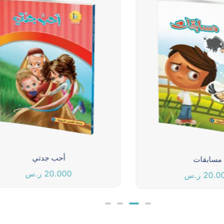
أحب جدتي
مسابقات
20.000
ر.س
20.0
ر.س