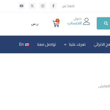
تابعنا عبر:
دخول
0
الحساب
ر.س
ج الاثرائي
تعرف علينا
تواصل معنا
En
التعايش