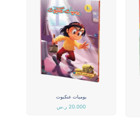
يوميات عنكبوت
20.000
ر.س