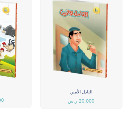
النادل الأمين
00
20.000
ر.س