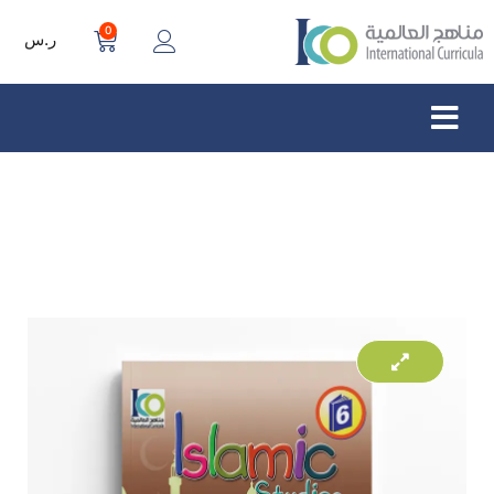
0
ر.س