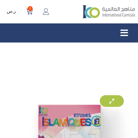
0
ر.س