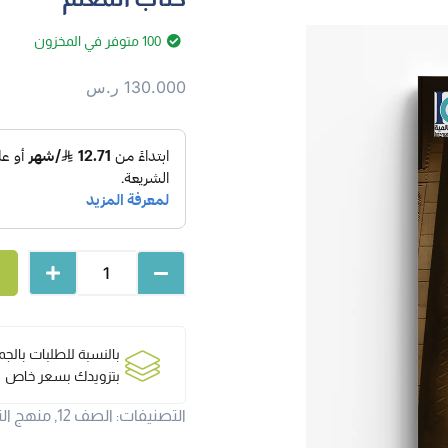
100 متوفر في المخزون
130.000
ر.س
بالنسبة للطلبات بالج
بتزويدك بسعر خاص
التصنيفات:
الصف 12
,
منهج الت