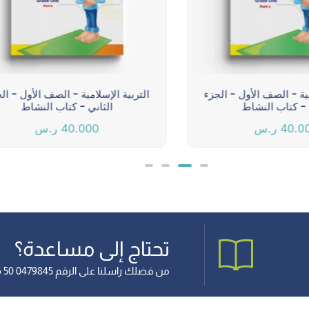
مية - الصف الأول - الجزء
التربية الإسلامية - الصف الأول - ال
 - كتاب النشاط
الثاني - كتاب النشاط
40.0
ر.س
40.000
ر.س
تحتاج إلى مساعدة؟
من فضلك راسلنا على الرقم 0479845 50 966+