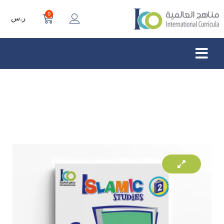
0
ر.س