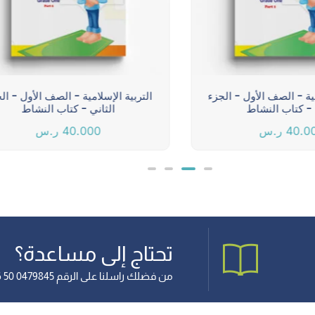
مية - الصف الأول - الجزء
التربية الإسلامية - الصف الأول - ال
 - كتاب النشاط
الثاني - كتاب النشاط
40.0
ر.س
40.000
ر.س
تحتاج إلى مساعدة؟
من فضلك راسلنا على الرقم 0479845 50 966+