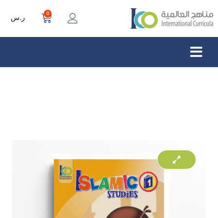
0
ر.س