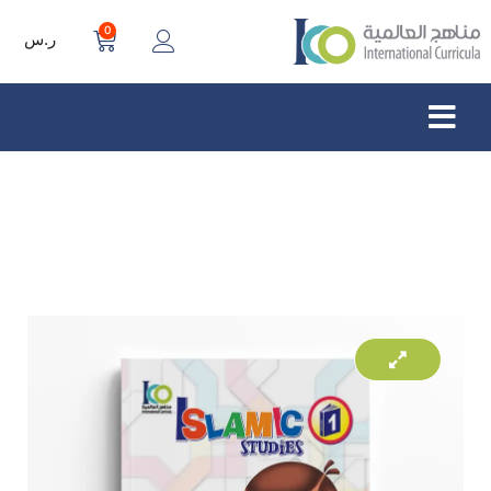
0
ر.س