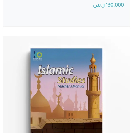
130.000
ر.س