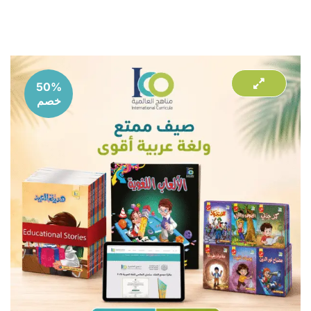
50%
خصم